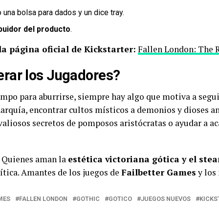
una bolsa para dados y un dice tray.
buidor del producto
.
la página oficial de Kickstarter:
Fallen London: The 
rar los Jugadores?
mpo para aburrirse, siempre hay algo que motiva a seguir
arquía, encontrar cultos místicos a demonios y dioses an
s valiosos secretos de pomposos aristócratas o ayudar a 
 Quienes aman la
estética victoriana gótica y el st
lítica. Amantes de los juegos de
Failbetter Games
y los
MES
FALLEN LONDON
GOTHIC
GOTICO
JUEGOS NUEVOS
KICKS