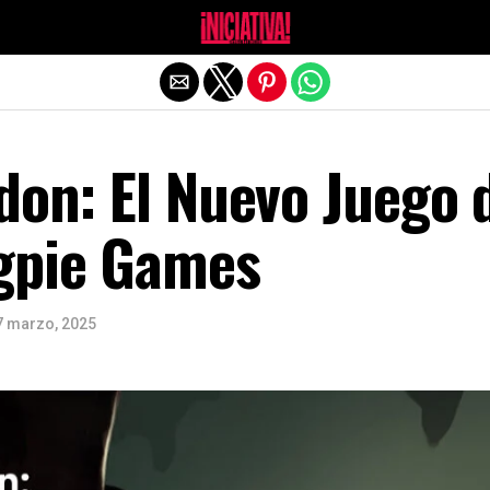
Salir de la versión móvil
don: El Nuevo Juego 
gpie Games
7 marzo, 2025