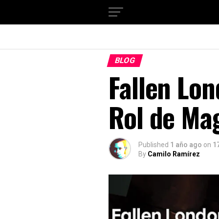
BLOG
Fallen Lon
Rol de Ma
Published
1 año ago
on
1
By
Camilo Ramírez