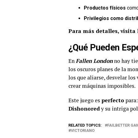
Productos físicos
como 
Privilegios como distri
Para más detalles, visita 
¿Qué Pueden Espe
En
Fallen London
no hay tie
los oscuros planes de la mon
los que aliarse, desvelar lo
crear máquinas imposibles.
Este juego es
perfecto
para:
Dishonored
y su intriga po
RELATED TOPICS:
FAILBETTER GA
VICTORIANO