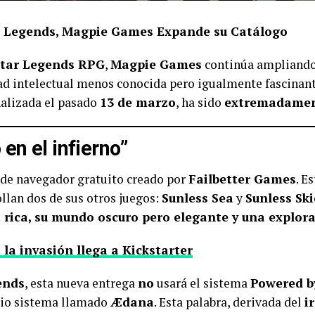
ar Legends, Magpie Games Expande su Catálogo
tar Legends RPG
,
Magpie Games
continúa ampliando 
ad intelectual menos conocida pero igualmente fascinan
inalizada el pasado
13 de marzo
, ha sido
extremadament
en el infierno”
 de navegador gratuito creado por
Failbetter Games
. E
ollan dos de sus otros juegos:
Sunless Sea
y
Sunless Ski
 rica, su mundo oscuro pero elegante y una explora
la invasión llega a Kickstarter
ends
, esta nueva entrega
no
usará el sistema
Powered b
pio sistema llamado
Ædana
. Esta palabra, derivada del
i