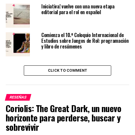
rol, ya que “Exiliados” presenta algunos aspectos
Iniciativa! vuelve con una nueva etapa
interesantes incluso para aquellos con muchos años de
editorial para el rol en español
experiencia alrededor de la mesa.
Comienza el 10.º Coloquio Internacional de
Estudios sobre Juegos de Rol: programación
y libro de resúmenes
CLICK TO COMMENT
En la creación de personajes, se encuentran 12
estadísticas principales que se detallarán brevemente:
RESEÑAS
Coriolis: The Great Dark, un nuevo
Melé:
Utilizada para acciones que requieren
horizonte para perderse, buscar y
esfuerzo físico en combate cuerpo a cuerpo.
sobrevivir
Proyectiles:
Se emplea para determinar ataques