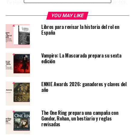
Te puede interesar
Wrath & Glory: Warhammer 40K
YOU MAY LIKE
Libros para revisar la historia del rol en
España
Vampiro: La Mascarada prepara su sexta
edición
Este manual emplea un sistema D100, donde, utilizando
ENNIE Awards 2026: ganadores y claves del
estadísticas, un dado de diez caras y otro porcentual, se
año
llevan a cabo las acciones de los personajes. La gestión
de la hoja de personaje y las mecánicas de cada clase son
directas, lo que convierte a “Exiliados” en un manual
The One Ring prepara una campaña con
muy accesible para aquellos que deseen adentrarse en el
Gondor, Rohan, un bestiario y reglas
hobby sin enfrentar una complejidad abrumadora. No
revisadas
obstante, esto no debería desanimar a los veteranos del