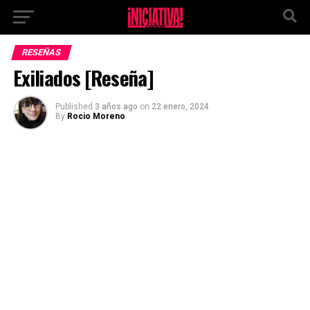
Ir a la versión móvil
RESEÑAS
Exiliados [Reseña]
Published
3 años ago
on
22 enero, 2024
By
Rocio Moreno