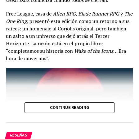
las interacciones sociales, incluyendo actuar,
interpretar, mentir, descubrir intenciones,
Free League, casa de
Alien RPG
,
Blade Runner RPG
y
The
intimidar y calmar a otros personajes, entre otras
One Ring
, presentó esta edición como un retorno a sus
habilidades.
raíces: un homenaje al Coriolis original, pero también
un salto a un universo que dejó atrás el Tercer
Concentración:
Mayormente utilizada por las
Horizonte. La razón está en el propio libro:
clases mágicas para lanzar hechizos, también es
“completamos su historia con
Wake of the Icons
… Era
la habilidad elegida para tareas que requieren
hora de movernos”.
capacidad lógica.
Fuerza de Voluntad:
Representa la capacidad
del personaje para poner su voluntad por encima
de todo. Resiste daños de traumas, y el fracaso
puede llevar a situaciones de pánico o locura.
Fabricación:
Empleada para confeccionar o
CONTINUE READING
crear objetos de todo tipo, complementando los
conocimientos artesanales de cada personaje.
Te puede interesar
The Electric State RPG: un viaje
Movimientos:
Determina la movilidad del
por la melancolía eléctrica del fin del mundo
personaje.
RESEÑAS