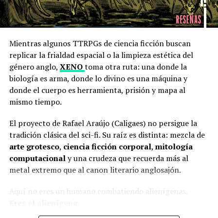
aprender.
Una vez elegida la raza, se debe seleccionar una clase.
Existen 11 clases a nivel de carrera 1, 9 a nivel 2, 8 a
Mientras algunos TTRPGs de ciencia ficción buscan
nivel 3, 5 a nivel 4 y 3 a nivel 5. ¿A qué nos referimos con
replicar la frialdad espacial o la limpieza estética del
esto?
género anglo,
XENO
toma otra ruta: una donde la
biología es arma, donde lo divino es una máquina y
El manual utiliza lo que llama un sistema de carreras
donde el cuerpo es herramienta, prisión y mapa al
para cada clase. Se selecciona una carrera a nivel 1, y al
mismo tiempo.
avanzar, se incursiona más y más en rubros más
específicos. El progreso funciona a través de la
El proyecto de Rafael Araújo (Caligaes) no persigue la
experiencia ganada al salir victorioso en encuentros de
tradición clásica del sci-fi. Su raíz es distinta: mezcla de
combate. Cuando un personaje adquiere una carrera,
arte grotesco
,
ciencia ficción corporal
,
mitología
obtiene todas sus habilidades y conocimientos, pero
computacional
y una crudeza que recuerda más al
debe completar avances mencionados para incrementar
metal extremo que al canon literario anglosajón.
sus estadísticas base.
Exploración, misterio y un universo
Aquí no eres un humano combatiendo alienígenas.
Los avances se obtienen con 100 puntos de experiencia
Eres el alienígena.
que no está hecho para ti
en combate multiplicados por el nivel de la carrera. Al