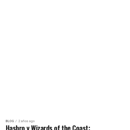
BLOG
2 años ago
Hasbro y Wizards of the Coast: