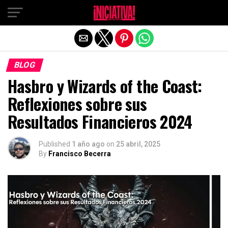
Salir de la versión móvil
BLOG
Hasbro y Wizards of the Coast:
Reflexiones sobre sus
Resultados Financieros 2024
Published
1 año ago
on
25 abril, 2025
By
Francisco Becerra