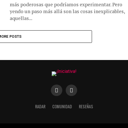
más poderosas que podríamos experimentar. Pero
yendo un paso más allá son las cosas inexplicables,
aquellas...
MORE POSTS
RADAR
COMUNIDAD
RESEÑAS