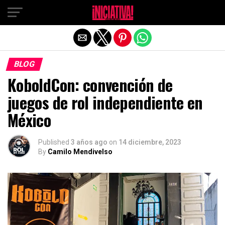
Salir de la versión móvil
BLOG
KoboldCon: convención de
juegos de rol independiente en
México
Published
3 años ago
on
14 diciembre, 2023
By
Camilo Mendivelso