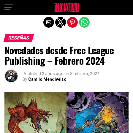
Salir de la versión móvil
RESEÑAS
Novedades desde Free League
Publishing – Febrero 2024
Published
2 años ago
on
8 febrero, 2024
By
Camilo Mendivelso