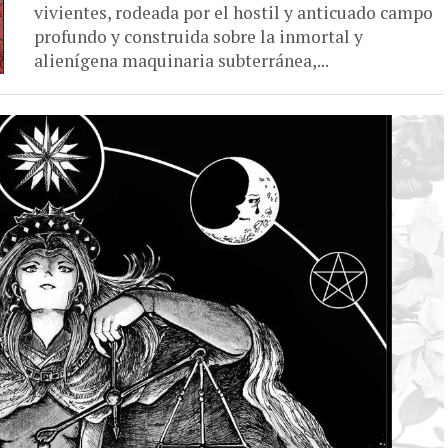
vivientes, rodeada por el hostil y anticuado campo
profundo y construida sobre la inmortal y
alienígena maquinaria subterránea,...