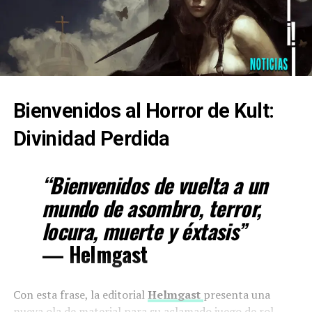
Bienvenidos al Horror de Kult:
Divinidad Perdida
“Bienvenidos de vuelta a un
mundo de asombro, terror,
locura, muerte y éxtasis”
— Helmgast
Con esta frase, la editorial
Helmgast
presenta una
nueva ola de material para su aclamado juego de rol