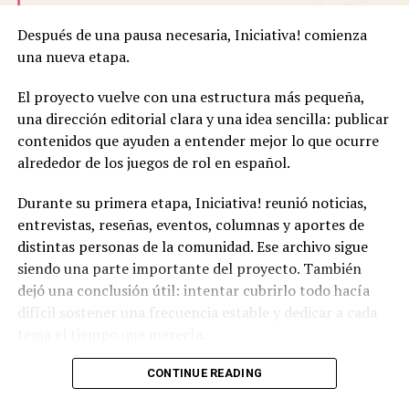
El último gran lanzamiento de Kult fue en
2022
, con
Después de una pausa necesaria, Iniciativa! comienza
suplementos como
Beyond Darkness and Madness
, la
una nueva etapa.
antología de escenarios
Screams & Whispers
y los
mapas
Labyrinth and Secret Chambers
. Sin embargo,
El proyecto vuelve con una estructura más pequeña,
después de un vacío editorial de más de dos años, en
una dirección editorial clara y una idea sencilla: publicar
enero de 2025
, Helmgast anunció su nuevo proyecto:
contenidos que ayuden a entender mejor lo que ocurre
alrededor de los juegos de rol en español.
Dark Realms and Other Horrors
Durante su primera etapa, Iniciativa! reunió noticias,
Este nuevo mecenazgo en
Kickstarter
Ver Campaña
ha
entrevistas, reseñas, eventos, columnas y aportes de
superado con creces su objetivo inicial, asegurando la
distintas personas de la comunidad. Ese archivo sigue
llegada de
dos suplementos
,
dos antologías de
siendo una parte importante del proyecto. También
escenarios
y
material adicional exclusivo
.
dejó una conclusión útil: intentar cubrirlo todo hacía
difícil sostener una frecuencia estable y dedicar a cada
tema el tiempo que merecía.
Esta segunda fase parte de una escala más realista.
CONTINUE READING
Iniciativa! funcionará como una mesa editorial