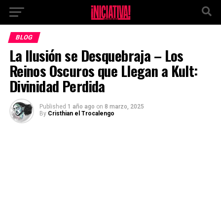
Ir a la versión móvil
BLOG
La Ilusión se Desquebraja – Los
Reinos Oscuros que Llegan a Kult:
Divinidad Perdida
Published
1 año ago
on
8 marzo, 2025
By
Cristhian el Trocalengo