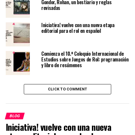
Actualmente en su
cuarta edición
, conocida como
Kult:
Gondor, Rohan, un bestiario y reglas
revisadas
Divinidad Perdida
(2018), el juego ha adoptado una
versión modificada del sistema
Powered by the
Apocalypse
, utilizando dados d10 para una experiencia
Iniciativa! vuelve con una nueva etapa
más narrativa. Esta edición ha sido ampliamente
editorial para el rol en español
aclamada, ganando dos premios
ENNIE en 2019
(
Mejor
Escritura
y
Mejor Portada
).
Comienza el 10.º Coloquio Internacional de
Estudios sobre Juegos de Rol: programación
y libro de resúmenes
CLICK TO COMMENT
BLOG
Iniciativa! vuelve con una nueva