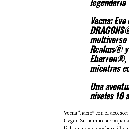
legendaria 
Vecna: Eve
DRAGONS® de
multiverso 
Realms® y 
Eberron®, 
mientras co
Una aventu
niveles 10 
Vecna “nació” con el accesor
Gygax. Su nombre acompañab
lich, un mago que buscó la 