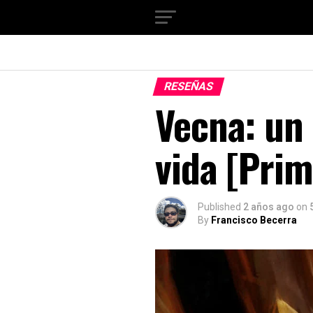
RESEÑAS
Vecna: un 
vida [Prim
Published
2 años ago
on
By
Francisco Becerra