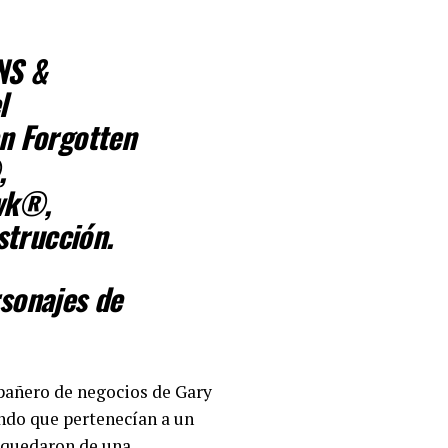
NS &
l
en Forgotten
,
wk®,
strucción.
sonajes de
mpañero de negocios de Gary
ndo que pertenecían a un
e quedaron de una