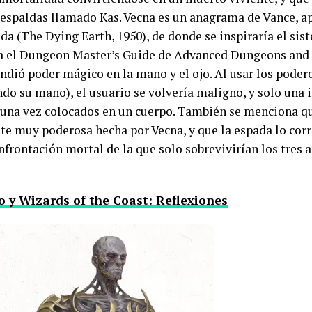
espaldas llamado Kas. Vecna es un anagrama de Vance, ap
nda (The Dying Earth, 1950), de donde se inspiraría el s
ra el Dungeon Master’s Guide de Advanced Dungeons and 
ió poder mágico en la mano y el ojo. Al usar los podere
do su mano), el usuario se volvería maligno, y solo una 
s una vez colocados en un cuerpo. También se menciona qu
te muy poderosa hecha por Vecna, y que la espada lo cor
frontación mortal de la que solo sobrevivirían los tres 
 y Wizards of the Coast: Reflexiones