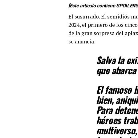
[Este artículo contiene SPOILER
El susurrado. El semidiós mu
2024, el primero de los cin
de la gran sorpresa del apla
se anuncia:
Salva la ex
que abarca 
El famoso l
bien, aniqu
Para detene
héroes trab
multiverso,