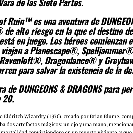
Vara de las Siete Partes.
 of Ruin™ es una aventura de DUNGEO
 alto riesgo en la que el destino de
está en juego. Los héroes comienzan 
viajan a Planescape®, Spelljammer®
Ravenloft®, Dragonlance® y Greyha
rren para salvar la existencia de la de
ra de DUNGEONS & DRAGONS para per
a 20.
io Eldritch Wizardry (1976), creado por Brian Blume, co
a dos artefactos mágicos: un ojo y una mano, menciona
inmortalidad convirtiéndose en un muerto viviente, y qu