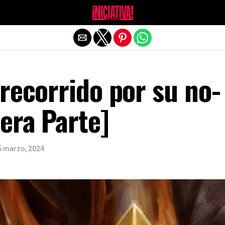
Salir de la versión móvil
recorrido por su no-
era Parte]
5 marzo, 2024