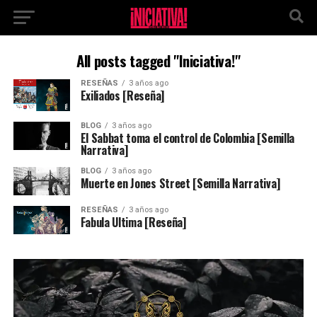
All posts tagged "Iniciativa!"
RESEÑAS
3 años ago
Exiliados [Reseña]
BLOG
3 años ago
El Sabbat toma el control de Colombia [Semilla
Narrativa]
BLOG
3 años ago
Muerte en Jones Street [Semilla Narrativa]
RESEÑAS
3 años ago
Fabula Ultima [Reseña]