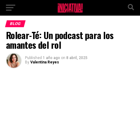
Ir a la versión móvil
BLOG
Rolear-Té: Un podcast para los
amantes del rol
Published
1 año ago
on
8 abril, 2025
By
Valentina Reyes