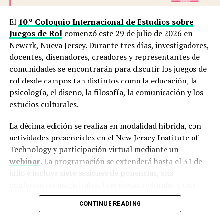
públicos posibles. Cuando un producto haya sido
Lo importante es pasarlo bien y compartir”.
recibido como copia de prensa, esa información
El
10.º Coloquio Internacional de Estudios sobre
aparecerá de manera visible.
Con
Rolear-té
, Flor ha demostrado que el rol es más
Juegos de Rol
comenzó este 29 de julio de 2026 en
que un juego: es una forma de conectar, crear y
Newark, Nueva Jersey. Durante tres días, investigadores,
Comunidad
dará espacio a personas, colectivos,
construir comunidad.
docentes, diseñadores, creadores y representantes de
editoriales independientes, investigaciones, encuentros
comunidades se encontrarán para discutir los juegos de
y proyectos que aportan a la cultura de los juegos de rol.
rol desde campos tan distintos como la educación, la
La mirada estará puesta especialmente en América
psicología, el diseño, la filosofía, la comunicación y los
Latina y en la producción en español, aunque el sitio
estudios culturales.
seguirá atento a conversaciones internacionales que
resulten pertinentes.
La décima edición se realiza en modalidad híbrida, con
actividades presenciales en el New Jersey Institute of
Estas tres áreas no buscan abarcar cada actividad del
Technology y participación virtual mediante un
hobby. Funcionan como un criterio para decidir qué
webinar
. La programación se extenderá hasta el 31 de
temas pueden aportar contexto, memoria o utilidad a
julio e incluye siete sesiones de ponencias, seis
quienes leen.
conferencias magistrales, tres mesas redondas y una
demostración de juego aplicada a la educación STEM.
TE PUEDE INTERESAR
10º Coloquio Internacional
CONTINUE READING
de Estudios sobre Juegos de Rol
RELATED TOPICS:
COMUNIDADES
ENTREVISTA
PODCAST
El encuentro es organizado por la Red de Investigadores