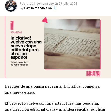
resaltar la diversidad del mundo rolero y compartir
Published
1 semana ago
on
29 julio, 2026
historias que muchas veces no se escuchan en otros
By
Camilo Mendivelso
espacios”.
Puedes revisar el último capítulo en
Spotify
o
seguirlos en
Instagram
:
Después de una pausa necesaria, Iniciativa! comienza
Desafíos y aprendizajes
una nueva etapa.
Como todo proyecto, “Rolear-té” ha tenido sus retos. “La
El proyecto vuelve con una estructura más pequeña,
parte técnica fue un dolor de cabeza al principio. Mis
una dirección editorial clara y una idea sencilla: publicar
primeros episodios tienen un audio horrible, porque no