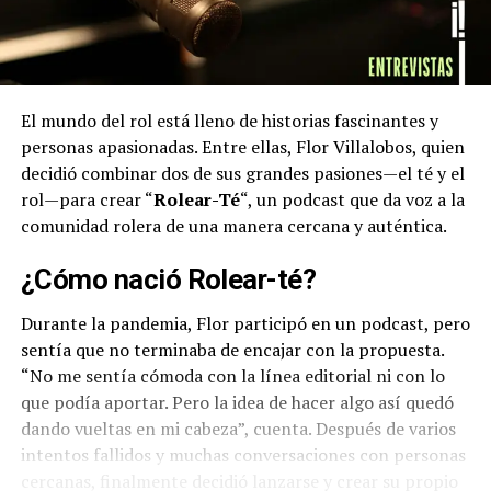
El mundo del rol está lleno de historias fascinantes y
personas apasionadas. Entre ellas, Flor Villalobos, quien
decidió combinar dos de sus grandes pasiones—el té y el
rol—para crear “
Rolear-Té
“, un podcast que da voz a la
comunidad rolera de una manera cercana y auténtica.
¿Cómo nació Rolear-té?
Durante la pandemia, Flor participó en un podcast, pero
sentía que no terminaba de encajar con la propuesta.
“No me sentía cómoda con la línea editorial ni con lo
que podía aportar. Pero la idea de hacer algo así quedó
dando vueltas en mi cabeza”, cuenta. Después de varios
intentos fallidos y muchas conversaciones con personas
cercanas, finalmente decidió lanzarse y crear su propio