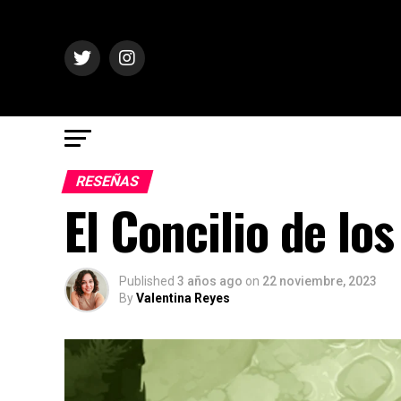
RESEÑAS
El Concilio de lo
Published
3 años ago
on
22 noviembre, 2023
By
Valentina Reyes